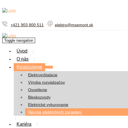
+421 903 800 511
elektro@msemont.sk
Toggle navigation
Úvod
O nás
Realizujeme
Elektroinštalácie
Výroba rozvádzačov
Osvetlenie
Bleskozvody
Elektrické vykurovanie
Revízie elektrických zariadení
Kariéra