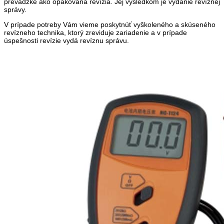
prevádzke ako opakovaná revízia. Jej výsledkom je vydanie revíznej
správy.
V prípade potreby Vám vieme poskytnúť vyškoleného a skúseného
revízneho technika, ktorý zreviduje zariadenie a v prípade
úspešnosti revízie vydá revíznu správu.