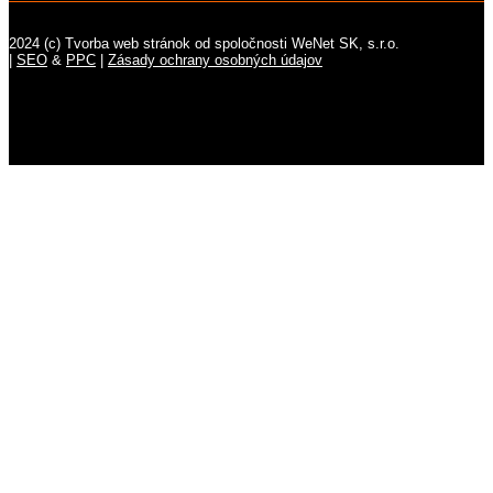
2024 (c) Tvorba web stránok od spoločnosti WeNet SK, s.r.o.
|
SEO
&
PPC
|
Zásady ochrany osobných údajov